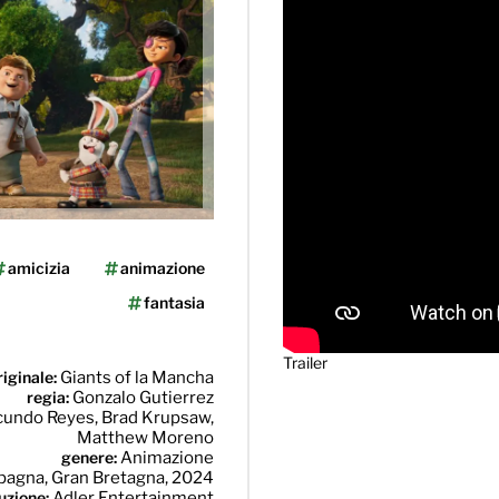
amicizia
animazione
fantasia
Trailer
riginale:
Giants of la Mancha
regia:
Gonzalo Gutierrez
Facundo Reyes, Brad Krupsaw,
Matthew Moreno
genere:
Animazione
pagna, Gran Bretagna, 2024
buzione:
Adler Entertainment