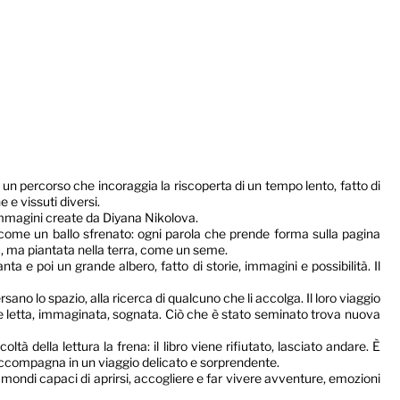
un percorso che incoraggia la riscoperta di un tempo lento, fatto di
 e vissuti diversi.
 immagini create da Diyana Nikolova.
come un ballo sfrenato: ogni parola che prende forma sulla pagina
, ma piantata nella terra, come un seme.
e poi un grande albero, fatto di storie, immagini e possibilità. Il
sano lo spazio, alla ricerca di qualcuno che li accolga. Il loro viaggio
iene letta, immaginata, sognata. Ciò che è stato seminato trova nuova
tà della lettura la frena: il libro viene rifiutato, lasciato andare. È
 accompagna in un viaggio delicato e sorprendente.
mondi capaci di aprirsi, accogliere e far vivere avventure, emozioni