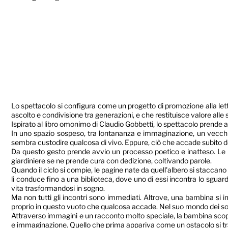
Lo spettacolo si configura come un progetto di promozione alla lett
ascolto e condivisione tra generazioni, e che restituisce valore alle 
Ispirato al libro omonimo di Claudio Gobbetti, lo spettacolo prende 
In uno spazio sospeso, tra lontananza e immaginazione, un vecchi
sembra custodire qualcosa di vivo. Eppure, ciò che accade subito d
Da questo gesto prende avvio un processo poetico e inatteso. Le pa
giardiniere se ne prende cura con dedizione, coltivando parole.
Quando il ciclo si compie, le pagine nate da quell'albero si staccano e
li conduce fino a una biblioteca, dove uno di essi incontra lo sguar
vita trasformandosi in sogno.
Ma non tutti gli incontri sono immediati. Altrove, una bambina si imba
proprio in questo vuoto che qualcosa accade. Nel suo mondo dei sogn
Attraverso immagini e un racconto molto speciale, la bambina scopre
e immaginazione. Quello che prima appariva come un ostacolo si tra