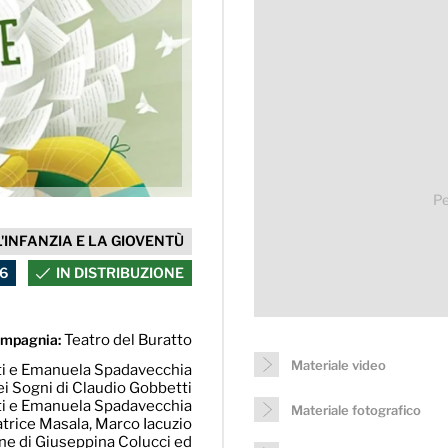
Pe
'INFANZIA E LA GIOVENTÙ
6
IN DISTRIBUZIONE
mpagnia:
Teatro del Buratto
Materiale video
ti e Emanuela Spadavecchia
dei Sogni di Claudio Gobbetti
ti e Emanuela Spadavecchia
Materiale fotografico
eatrice Masala, Marco Iacuzio
one di Giuseppina Colucci ed