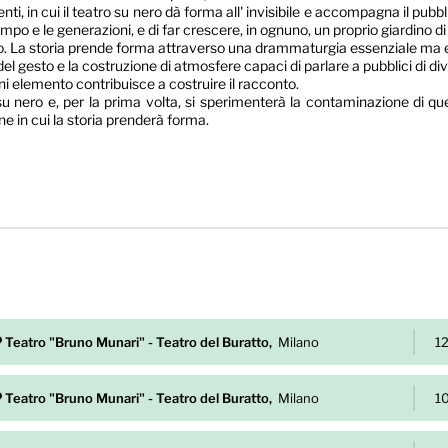
in cui il teatro su nero dà forma all' invisibile e accompagna il pubblic
po e le generazioni, e di far crescere, in ognuno, un proprio giardino di
o. La storia prende forma attraverso una drammaturgia essenziale ma ev
 del gesto e la costruzione di atmosfere capaci di parlare a pubblici di d
i elemento contribuisce a costruire il racconto.
 su nero e, per la prima volta, si sperimenterà la contaminazione di q
e in cui la storia prenderà forma.
Teatro "Bruno Munari" - Teatro del Buratto,
Milano
1
Teatro "Bruno Munari" - Teatro del Buratto,
Milano
1