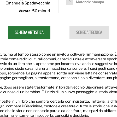
Materiale stampa
Emanuela Spadavecchia
durata:
50 minuti
SCHEDA ARTISTICA
SCHEDA TECNICA
ura, ma al tempo stesso come un invito a coltivare l’immaginazione. È 
storie come radici culturali comuni, capaci di unire e attraversare epoche
avvio da un libro che si apre come per incanto, rivelando le suggestive
o omino siede davanti a una macchina da scrivere. I suoi gesti sono 
opo, sorprende. La pagina appena scritta non viene letta né conservata
gine germogliano, si trasformano, crescono fino a diventare una pianta 
, dopo essere state trasformate in libri dal vecchio Giardiniere, attraver
do curioso di un bambino. È l'inizio di un nuovo passaggio: la storia v
tte in un libro che sembra cercarla con insistenza. Tuttavia, la difficol
i compare il Giardiniere, custode e creatore di tutte le storie, che la
 che le storie non sono solo parole da decifrare, ma spazi da abitare: 
sforma lentamente in scoperta, curiosità e desiderio.