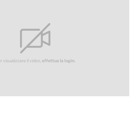
r visualizzare il video,
effettua la login.