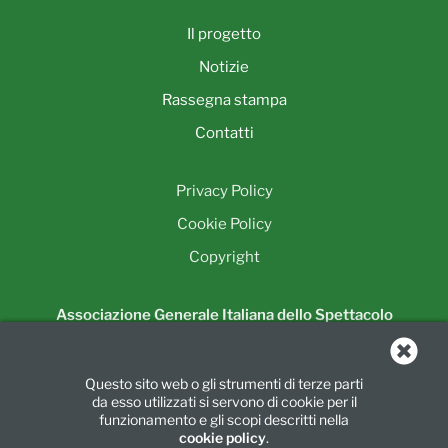
Il progetto
Notizie
Rassegna stampa
Contatti
Privacy Policy
Cookie Policy
Copyright
Associazione Generale Italiana dello Spettacolo
Unione Regionale della Lombardia
Piazza Luigi di Savoia, 24
Questo sito web o gli strumenti di terze parti
20124 Milano
da esso utilizzati si servono di cookie per il
Tel.:
02 6739781
|
Fax:
02 67397860
funzionamento e gli scopi descritti nella
cookie policy
.