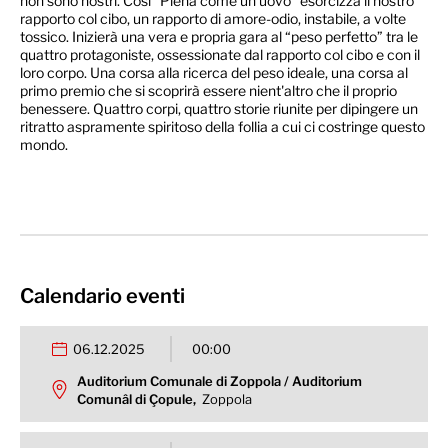
non sono nostri. Così “Piena come un uovo” esorcizza il nostro
rapporto col cibo, un rapporto di amore-odio, instabile, a volte
tossico. Inizierà una vera e propria gara al “peso perfetto” tra le
quattro protagoniste, ossessionate dal rapporto col cibo e con il
loro corpo. Una corsa alla ricerca del peso ideale, una corsa al
primo premio che si scoprirà essere nient'altro che il proprio
benessere. Quattro corpi, quattro storie riunite per dipingere un
ritratto aspramente spiritoso della follia a cui ci costringe questo
mondo.
Calendario eventi
06.12.2025
00:00
Auditorium Comunale di Zoppola / Auditorium
Comunâl di Çopule,
Zoppola