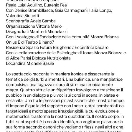
Regia Luigi Aquilino, Eugenio Fea
Con Denise Brambillasca, Gaia Carmagnani, Ilaria Longo,
Valentina Sichetti
Scenografia Adele Gamba
Organizzazione Vittoria Merlo
Disegno luci Manfredi Michelazzi
Con il sostegno di Fondazione della comunità Monza Brianza
Onlus E di Teatro Binario7
Residenza Spazio Futura Brugherio / Eccentrici Dadarò
Con la collaborazione delle Psicologhe di Jonas Monza Brianza e
di Alice Parisi Biologa Nutrizionista
Locandina Michele Basile
Lo spettacolo racconta in maniera ironica e dissacrante la
tematica dei disturbi alimentari. Una bulimica, una mangiatrice
compulsiva, una ragazza sicura di sé e una cronicamente
magra. Quattro attrici e un frigorifero travolgono e trascinano il
pubblico in un dialogo a più voci sui corpi in scena, in platea e
nella vita. Una tra le pressioni più asfissianti che il nostro tempo
ci impone è quella del rapporto con i nostri corpi, bombardati da
target ideali e molto spesso irraggiungibili, la cui evoluzione e
metamorfosi trasforma la nostra quotidianità. Il nostro corpo, in
tutti i suoi aspetti, è la nostra identità, ma vogliamo plasmare la
sua forma secondo canoni che vediamo riflessi negli altri e che