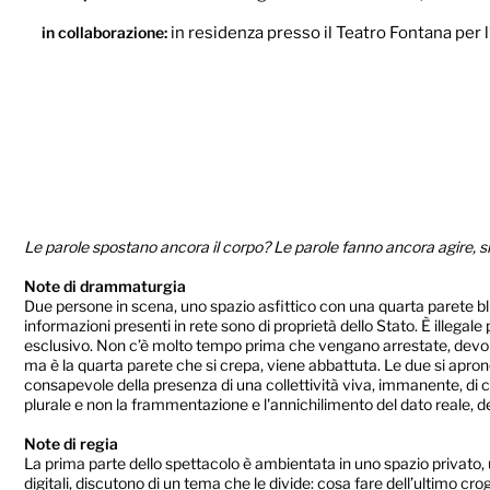
in collaborazione:
in residenza presso il Teatro Fontana per 
Le parole spostano ancora il corpo? Le parole fanno ancora agire, si 
Note di drammaturgia
Due persone in scena, uno spazio asfittico con una quarta parete blin
informazioni presenti in rete sono di proprietà dello Stato. È illeg
esclusivo. Non c’è molto tempo prima che vengano arrestate, devono c
ma è la quarta parete che si crepa, viene abbattuta. Le due si apro
consapevole della presenza di una collettività viva, immanente, di cor
plurale e non la frammentazione e l'annichilimento del dato reale, de
Note di regia
La prima parte dello spettacolo è ambientata in uno spazio privato, u
digitali, discutono di un tema che le divide: cosa fare dell’ultimo cro