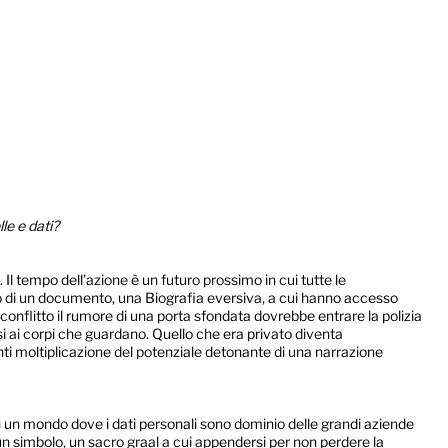
le e dati?
Il tempo dell’azione è un futuro prossimo in cui tutte le
sso di un documento, una Biografia eversiva, a cui hanno accesso
onflitto il rumore di una porta sfondata dovrebbe entrare la polizia
i ai corpi che guardano. Quello che era privato diventa
venti moltiplicazione del potenziale detonante di una narrazione
 In un mondo dove i dati personali sono dominio delle grandi aziende
ta un simbolo, un sacro graal a cui appendersi per non perdere la