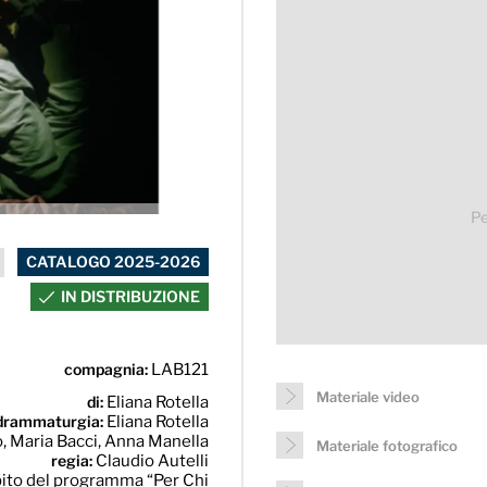
Pe
CATALOGO 2025-2026
IN DISTRIBUZIONE
compagnia:
LAB121
Materiale video
di:
Eliana Rotella
drammaturgia:
Eliana Rotella
, Maria Bacci, Anna Manella
Materiale fotografico
regia:
Claudio Autelli
mbito del programma “Per Chi