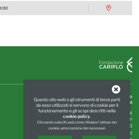
0:00
Associazione Generale Italiana dello Spettacolo
Questo sito web o gli strumenti di terze parti
Unione Regionale della Lombardia
da esso utilizzati si servono di cookie per il
funzionamento e gli scopi descritti nella
Piazza Luigi di Savoia, 24
cookie policy
.
20124 Milano
Cliccando sulla (X) sarà come rifiutare l'utilizzo dei
Tel.:
02 6739781
|
Fax:
02 67397860
cookie, ad eccezione dei necessari.
info@agislombarda.it