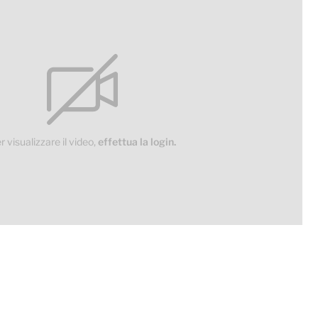
r visualizzare il video,
effettua la login.