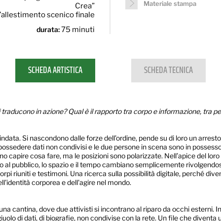
Materiale stampa
Crea”
l’allestimento scenico finale
durata:
75 minuti
SCHEDA ARTISTICA
SCHEDA TECNICA
traducono in azione? Qual è il rapporto tra corpo e informazione, tra pel
data. Si nascondono dalle forze dell’ordine, pende su di loro un arresto. 
ale possedere dati non condivisi e le due persone in scena sono in posse
apire cosa fare, ma le posizioni sono polarizzate. Nell’apice del loro c
no al pubblico, lo spazio e il tempo cambiano semplicemente rivolgendos
pi riuniti e testimoni. Una ricerca sulla possibilità digitale, perché di
ll'identità corporea e dell'agire nel mondo.
na cantina, dove due attivisti si incontrano al riparo da occhi esterni.
giuolo di dati, di biografie, non condivise con la rete. Un file che diven