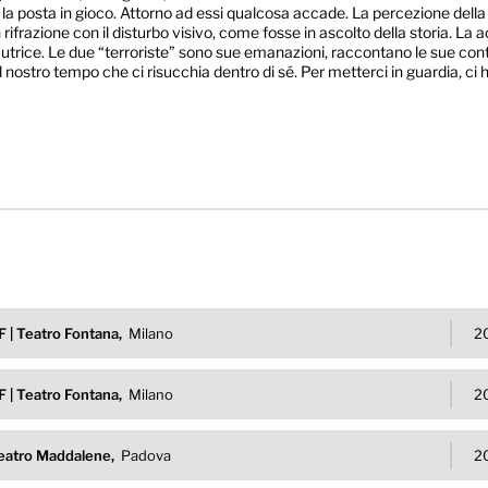
 la posta in gioco. Attorno ad essi qualcosa accade. La percezione della sto
ifrazione con il disturbo visivo, come fosse in ascolto della storia. La a
’autrice. Le due “terroriste” sono sue emanazioni, raccontano le sue cont
l nostro tempo che ci risucchia dentro di sé. Per metterci in guardia, ci h
F | Teatro Fontana,
Milano
2
F | Teatro Fontana,
Milano
2
eatro Maddalene,
Padova
2