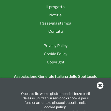
Il progetto
Notizie
Rassegna stampa
Contatti
Privacy Policy
Cookie Policy
Copyright
Associazione Generale Italiana dello Spettacolo
Unione Regionale della Lombardia
Piazza Luigi di Savoia, 24
Questo sito web o gli strumenti di terze parti
20124 Milano
da esso utilizzati si servono di cookie per il
Tel.:
02 6739781
|
Fax:
02 67397860
funzionamento e gli scopi descritti nella
cookie policy
.
info@agislombarda.it