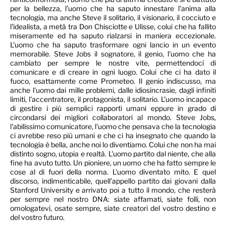
per la bellezza, l’uomo che ha saputo innestare l’anima alla
tecnologia, ma anche Steve il solitario, il visionario, il cocciuto e
l'idealista, a metà tra Don Chisciotte e Ulisse, colui che ha fallito
miseramente ed ha saputo rialzarsi in maniera eccezionale.
L'uomo che ha saputo trasformare ogni lancio in un evento
memorabile. Steve Jobs il sognatore, il genio, l'uomo che ha
cambiato per sempre le nostre vite, permettendoci di
comunicare e di creare in ogni luogo. Colui che ci ha dato il
fuoco, esattamente come Prometeo. Il genio indiscusso, ma
anche l'uomo dai mille problemi, dalle idiosincrasie, dagli infiniti
limiti, l'accentratore, il protagonista, il solitario. L'uomo incapace
di gestire i più semplici rapporti umani eppure in grado di
circondarsi dei migliori collaboratori al mondo. Steve Jobs,
l'abilissimo comunicatore, l'uomo che pensava che la tecnologia
ci avrebbe reso più umani e che ci ha insegnato che quando la
tecnologia è bella, anche noi lo diventiamo. Colui che non ha mai
distinto sogno, utopia e realtà. L'uomo partito dal niente, che alla
fine ha avuto tutto. Un pioniere, un uomo che ha fatto sempre le
cose al di fuori della norma. L'uomo diventato mito. E quel
discorso, indimenticabile, quell'appello partito dai giovani dalla
Stanford University e arrivato poi a tutto il mondo, che resterà
per sempre nel nostro DNA: siate affamati, siate folli, non
omologatevi, osate sempre, siate creatori del vostro destino e
del vostro futuro.