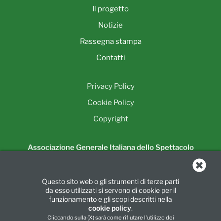
Il progetto
Notizie
Rassegna stampa
Contatti
Privacy Policy
Cookie Policy
Copyright
Associazione Generale Italiana dello Spettacolo
Unione Regionale della Lombardia
Piazza Luigi di Savoia, 24
Questo sito web o gli strumenti di terze parti
20124 Milano
da esso utilizzati si servono di cookie per il
Tel.:
02 6739781
|
Fax:
02 67397860
funzionamento e gli scopi descritti nella
cookie policy
.
info@agislombarda.it
Cliccando sulla (X) sarà come rifiutare l'utilizzo dei