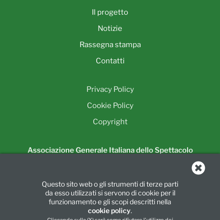
Il progetto
Notizie
Rassegna stampa
Contatti
Privacy Policy
Cookie Policy
Copyright
Associazione Generale Italiana dello Spettacolo
Unione Regionale della Lombardia
Piazza Luigi di Savoia, 24
Questo sito web o gli strumenti di terze parti
20124 Milano
da esso utilizzati si servono di cookie per il
Tel.:
02 6739781
|
Fax:
02 67397860
funzionamento e gli scopi descritti nella
cookie policy
.
info@agislombarda.it