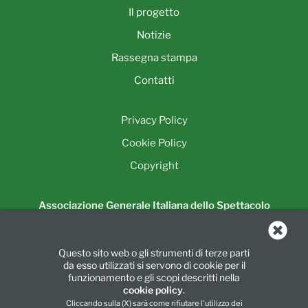
Il progetto
Notizie
Rassegna stampa
Contatti
Privacy Policy
Cookie Policy
Copyright
Associazione Generale Italiana dello Spettacolo
Unione Regionale della Lombardia
Piazza Luigi di Savoia, 24
Questo sito web o gli strumenti di terze parti
20124 Milano
da esso utilizzati si servono di cookie per il
Tel.:
02 6739781
|
Fax:
02 67397860
funzionamento e gli scopi descritti nella
cookie policy
.
info@agislombarda.it
Cliccando sulla (X) sarà come rifiutare l'utilizzo dei